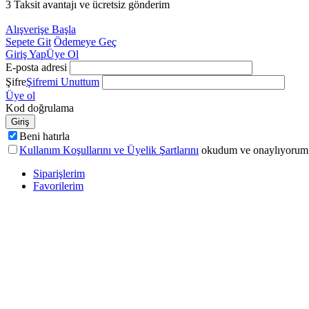
3 Taksit avantajı ve ücretsiz gönderim
Alışverişe Başla
Sepete Git
Ödemeye Geç
Giriş Yap
Üye Ol
E-posta adresi
Şifre
Şifremi Unuttum
Üye ol
Kod doğrulama
Giriş
Beni hatırla
Kullanım Koşullarını ve Üyelik Şartlarını
okudum ve onaylıyorum
Siparişlerim
Favorilerim