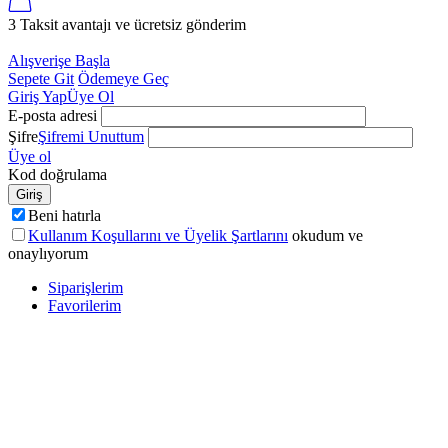
3 Taksit avantajı ve ücretsiz gönderim
Alışverişe Başla
Sepete Git
Ödemeye Geç
Giriş Yap
Üye Ol
E-posta adresi
Şifre
Şifremi Unuttum
Üye ol
Kod doğrulama
Giriş
Beni hatırla
Kullanım Koşullarını ve Üyelik Şartlarını
okudum ve
onaylıyorum
Siparişlerim
Favorilerim