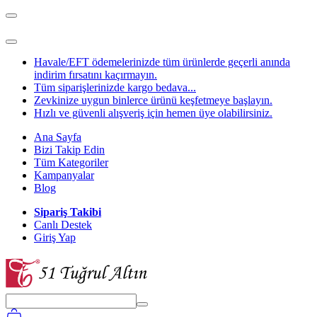
Havale/EFT ödemelerinizde tüm ürünlerde geçerli anında
indirim fırsatını kaçırmayın.
Tüm siparişlerinizde kargo bedava...
Zevkinize uygun binlerce ürünü keşfetmeye başlayın.
Hızlı ve güvenli alışveriş için hemen üye olabilirsiniz.
Ana Sayfa
Bizi Takip Edin
Tüm Kategoriler
Kampanyalar
Blog
Sipariş Takibi
Canlı Destek
Giriş Yap