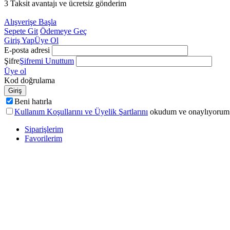
3 Taksit avantajı ve ücretsiz gönderim
Alışverişe Başla
Sepete Git
Ödemeye Geç
Giriş Yap
Üye Ol
E-posta adresi
Şifre
Şifremi Unuttum
Üye ol
Kod doğrulama
Giriş
Beni hatırla
Kullanım Koşullarını ve Üyelik Şartlarını
okudum ve onaylıyorum
Siparişlerim
Favorilerim