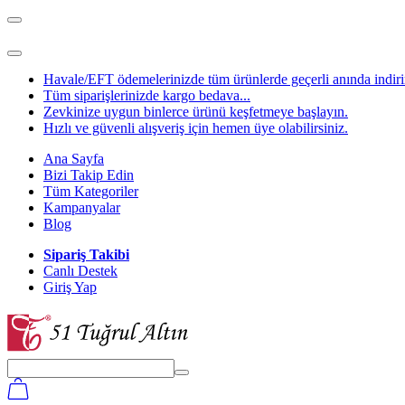
Havale/EFT ödemelerinizde tüm ürünlerde geçerli anında indirim
Tüm siparişlerinizde kargo bedava...
Zevkinize uygun binlerce ürünü keşfetmeye başlayın.
Hızlı ve güvenli alışveriş için hemen üye olabilirsiniz.
Ana Sayfa
Bizi Takip Edin
Tüm Kategoriler
Kampanyalar
Blog
Sipariş Takibi
Canlı Destek
Giriş Yap