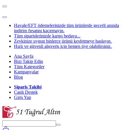
Havale/EFT ödemelerinizde tüm ürünlerde geçerli anında
indirim fırsatını kaçırmayın.
Tüm siparişlerinizde kargo bedava...
Zevkinize uygun binlerce ürünü keşfetmeye başlayın.
Hızlı ve güvenli alışveriş için hemen üye olabilirsiniz.
Ana Sayfa
Bizi Takip Edin
Tüm Kategoriler
Kampanyalar
Blog
Sipariş Takibi
Canlı Destek
Giriş Yap