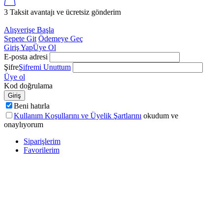
3 Taksit avantajı ve ücretsiz gönderim
Alışverişe Başla
Sepete Git
Ödemeye Geç
Giriş Yap
Üye Ol
E-posta adresi
Şifre
Şifremi Unuttum
Üye ol
Kod doğrulama
Giriş
Beni hatırla
Kullanım Koşullarını ve Üyelik Şartlarını
okudum ve
onaylıyorum
Siparişlerim
Favorilerim